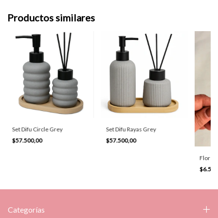
Productos similares
Set Difu Circle Grey
Set Difu Rayas Grey
$57.500,00
$57.500,00
Flor R
$6.500
Categorías