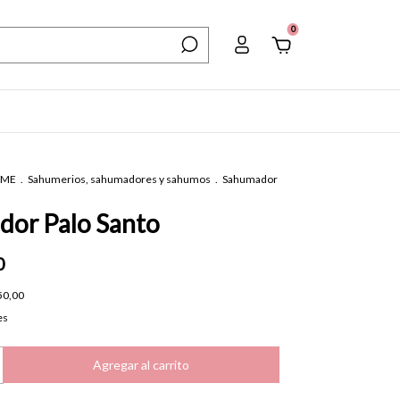
0
OME
.
Sahumerios, sahumadores y sahumos
.
Sahumador
or Palo Santo
0
50,00
es