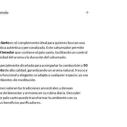
envío
 Santo
es el complemento ideal para quienes buscan una
tica auténtica y personalizada. Este sahumador permite
el tenedor
que sostiene el palo santo, facilitando un control
nsidad del aroma y la duración del sahumado.
especialmente diseñada para acompañar la combustión y
50
nto
de alta calidad, garantizando un aroma natural, fresco y
ño funcional y elegante se adapta a cualquier espacio, ya sea
ambientes de meditación.
nes valoran las tradiciones ancestrales y desean
e de bienestar y armonía en su rutina diaria. Descubrí
 palo santo puede transformar tu ambiente con su
sus beneficios purificadores.