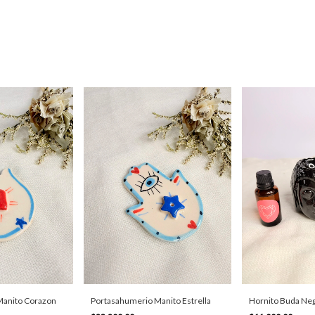
Manito Corazon
Portasahumerio Manito Estrella
Hornito Buda Ne