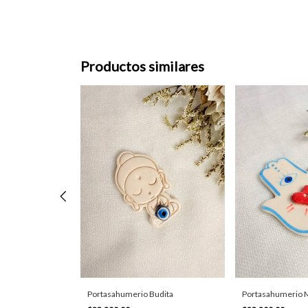
Productos similares
agia
Portasahumerio Budita
Portasahumerio 