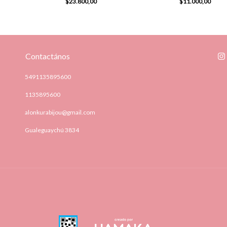
$23.800,00
$11.000,00
Contactános
5491135895600
1135895600
alonkurabijou@gmail.com
Gualeguaychú 3834