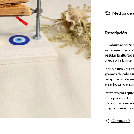
Medios de 
Descripción
El
Sahumador Palo
experiencia aromá
regular la altura d
preciso de la inte
Incluye una vela 
gramos de palo sa
relajante. Su dise
en el hogar o en 
Perfecto para quie
incorporar un toqu
cómo el sahumador
fragancia única y 
Compartir