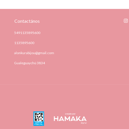
Contactános
5491135895600
1135895600
alonkurabijou@gmail.com
Gualeguaychú 3834