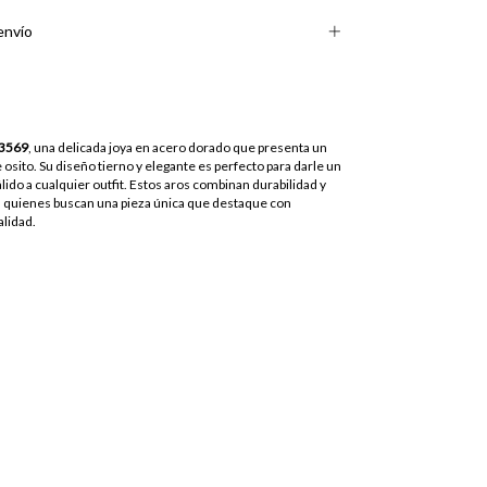
envío
 3569
, una delicada joya en acero dorado que presenta un
 osito. Su diseño tierno y elegante es perfecto para darle un
álido a cualquier outfit. Estos aros combinan durabilidad y
ra quienes buscan una pieza única que destaque con
alidad.