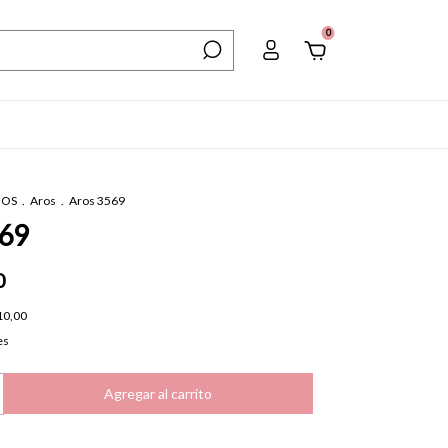
0
IOS
.
Aros
.
Aros 3569
569
0
10,00
es