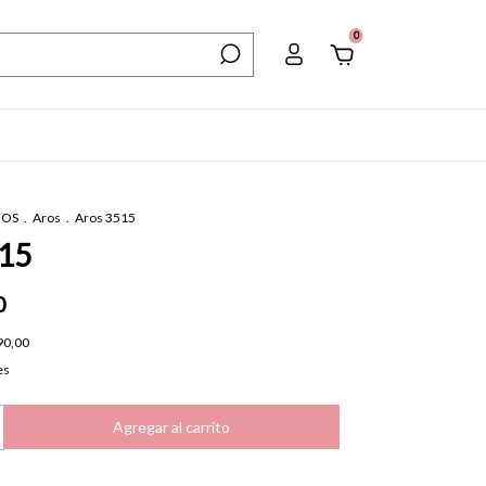
0
IOS
.
Aros
.
Aros 3515
515
0
90,00
es