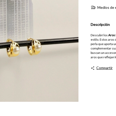
Medios de 
Descripción
Descubrí los
Aros
estilo. Estos aros
perla que aporta u
complementar cualq
buscan un accesori
aros que reflejan 
Compartir