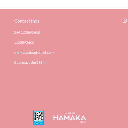
Contactános
5491135895600
1135895600
alonkurabijou@gmail.com
Gualeguaychú 3834