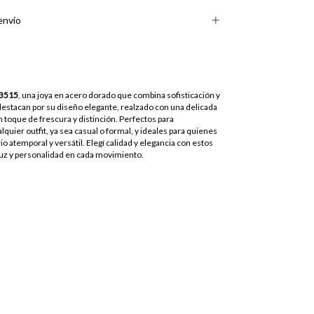
envío
 3515
, una joya en acero dorado que combina sofisticación y
 destacan por su diseño elegante, realzado con una delicada
n toque de frescura y distinción. Perfectos para
uier outfit, ya sea casual o formal, y ideales para quienes
o atemporal y versátil. Elegí calidad y elegancia con estos
luz y personalidad en cada movimiento.