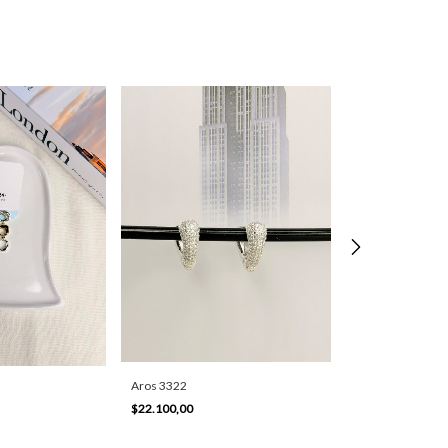
Aros 3322
Aros 4956
$22.100,00
$23.300,00