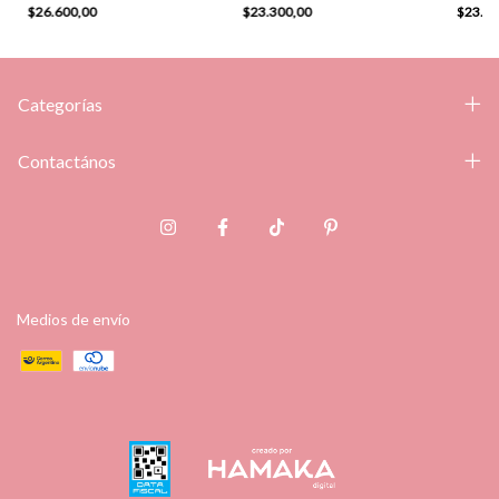
$26.600,00
$23.300,00
$23.5
Categorías
Contactános
Medios de envío