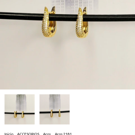
Inicio
.
ACCESORIOS
.
Aros
.
Aros 2181