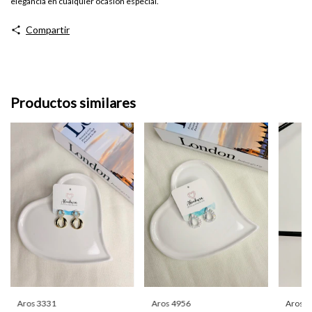
elegancia en cualquier ocasión especial.
Compartir
Productos similares
Aros 3331
Aros 4956
Aros 2